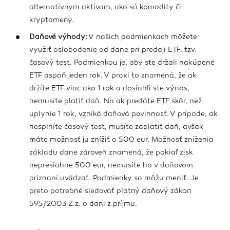
alternatívnym aktívam, ako sú komodity či
kryptomeny.
Daňové výhody:
V našich podmienkach môžete
využiť oslobodenie od dane pri predaji ETF, tzv.
časový test. Podmienkou je, aby ste držali nakúpené
ETF aspoň jeden rok. V praxi to znamená, že ak
držíte ETF viac ako 1 rok a dosiahli ste výnos,
nemusíte platiť daň. No ak predáte ETF skôr, než
uplynie 1 rok, vzniká daňová povinnosť. V prípade, ak
nesplníte časový test, musíte zaplatiť daň, avšak
máte možnosť ju znížiť o 500 eur. Možnosť zníženia
základu dane zároveň znamená, že pokiaľ zisk
nepresiahne 500 eur, nemusíte ho v daňovom
priznaní uvádzať. Podmienky sa môžu meniť. Je
preto potrebné sledovať platný daňový zákon
595/2003 Z.z. o dani z príjmu.