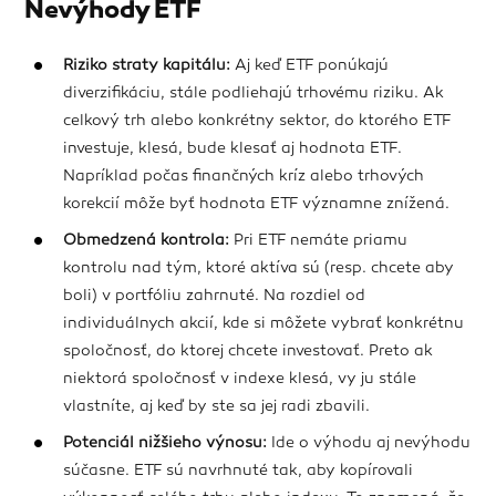
Nevýhody ETF
Riziko straty kapitálu:
Aj keď ETF ponúkajú
diverzifikáciu, stále podliehajú trhovému riziku. Ak
celkový trh alebo konkrétny sektor, do ktorého ETF
investuje, klesá, bude klesať aj hodnota ETF.
Napríklad počas finančných kríz alebo trhových
korekcií môže byť hodnota ETF významne znížená.
Obmedzená kontrola:
Pri ETF nemáte priamu
kontrolu nad tým, ktoré aktíva sú (resp. chcete aby
boli) v portfóliu zahrnuté. Na rozdiel od
individuálnych akcií, kde si môžete vybrať konkrétnu
spoločnosť, do ktorej chcete investovať. Preto ak
niektorá spoločnosť v indexe klesá, vy ju stále
vlastníte, aj keď by ste sa jej radi zbavili.
Potenciál nižšieho výnosu:
Ide o výhodu aj nevýhodu
súčasne. ETF sú navrhnuté tak, aby kopírovali