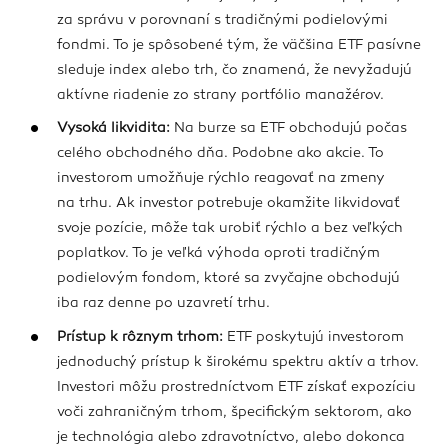
za správu v porovnaní s tradičnými podielovými
fondmi. To je spôsobené tým, že väčšina ETF pasívne
sleduje index alebo trh, čo znamená, že nevyžadujú
aktívne riadenie zo strany portfólio manažérov.
Vysoká likvidita:
Na burze sa ETF obchodujú počas
celého obchodného dňa. Podobne ako akcie. To
investorom umožňuje rýchlo reagovať na zmeny
na trhu. Ak investor potrebuje okamžite likvidovať
svoje pozície, môže tak urobiť rýchlo a bez veľkých
poplatkov. To je veľká výhoda oproti tradičným
podielovým fondom, ktoré sa zvyčajne obchodujú
iba raz denne po uzavretí trhu.
Prístup k rôznym trhom:
ETF poskytujú investorom
jednoduchý prístup k širokému spektru aktív a trhov.
Investori môžu prostredníctvom ETF získať expozíciu
voči zahraničným trhom, špecifickým sektorom, ako
je technológia alebo zdravotníctvo, alebo dokonca