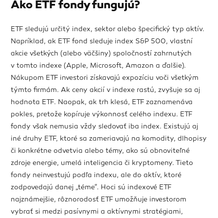
Ako ETF fondy fungujú?
ETF sledujú určitý index, sektor alebo špecifický typ aktív.
Napríklad, ak ETF fond sleduje index S&P 500, vlastní
akcie všetkých (alebo väčšiny) spoločností zahrnutých
v tomto indexe (Apple, Microsoft, Amazon a ďalšie).
Nákupom ETF investori získavajú expozíciu voči všetkým
týmto firmám. Ak ceny akcií v indexe rastú, zvyšuje sa aj
hodnota ETF. Naopak, ak trh klesá, ETF zaznamenáva
pokles, pretože kopíruje výkonnosť celého indexu. ETF
fondy však nemusia vždy sledovať iba index. Existujú aj
iné druhy ETF, ktoré sa zameriavajú na komodity, dlhopisy
či konkrétne odvetvia alebo témy, ako sú obnoviteľné
zdroje energie, umelá inteligencia či kryptomeny. Tieto
fondy neinvestujú podľa indexu, ale do aktív, ktoré
zodpovedajú danej „téme“. Hoci sú indexové ETF
najznámejšie, rôznorodosť ETF umožňuje investorom
vybrať si medzi pasívnymi a aktívnymi stratégiami,