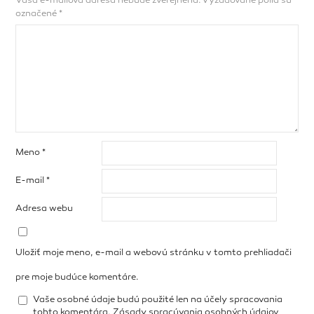
Vaša e-mailová adresa nebude zverejnená.
Vyžadované polia sú
označené
*
Meno
*
E-mail
*
Adresa webu
Uložiť moje meno, e-mail a webovú stránku v tomto prehliadači
pre moje budúce komentáre.
Vaše osobné údaje budú použité len na účely spracovania
tohto komentára.
Zásady spracúvania osobných údajov