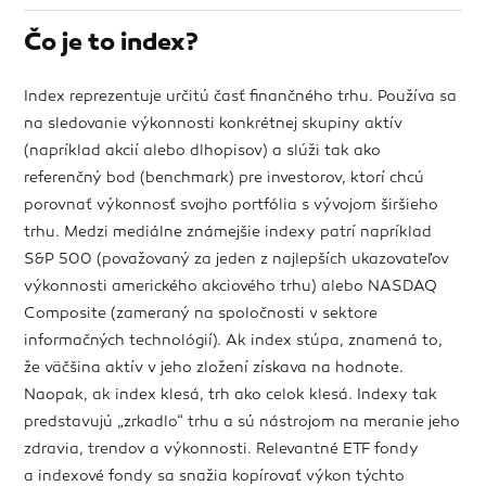
Čo je to index?
Index reprezentuje určitú časť finančného trhu. Používa sa
na sledovanie výkonnosti konkrétnej skupiny aktív
(napríklad akcií alebo dlhopisov) a slúži tak ako
referenčný bod (benchmark) pre investorov, ktorí chcú
porovnať výkonnosť svojho portfólia s vývojom širšieho
trhu. Medzi mediálne známejšie indexy patrí napríklad
S&P 500 (považovaný za jeden z najlepších ukazovateľov
výkonnosti amerického akciového trhu) alebo NASDAQ
Composite (zameraný na spoločnosti v sektore
informačných technológií). Ak index stúpa, znamená to,
že väčšina aktív v jeho zložení získava na hodnote.
Naopak, ak index klesá, trh ako celok klesá. Indexy tak
predstavujú „zrkadlo“ trhu a sú nástrojom na meranie jeho
zdravia, trendov a výkonnosti. Relevantné ETF fondy
a indexové fondy sa snažia kopírovať výkon týchto