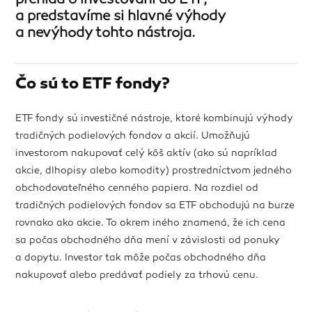
prehľad o investovaní do ETF,
a predstavíme si hlavné výhody
a nevýhody tohto nástroja.
Čo sú to ETF fondy?
ETF fondy sú investičné nástroje, ktoré kombinujú výhody
tradičných podielových fondov a akcií. Umožňujú
investorom nakupovať celý kôš aktív (ako sú napríklad
akcie, dlhopisy alebo komodity) prostredníctvom jedného
obchodovateľného cenného papiera. Na rozdiel od
tradičných podielových fondov sa ETF obchodujú na burze
rovnako ako akcie. To okrem iného znamená, že ich cena
sa počas obchodného dňa mení v závislosti od ponuky
a dopytu. Investor tak môže počas obchodného dňa
nakupovať alebo predávať podiely za trhovú cenu.