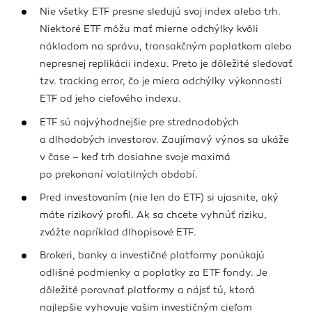
Nie všetky ETF presne sledujú svoj index alebo trh.
Niektoré ETF môžu mať mierne odchýlky kvôli
nákladom na správu, transakčným poplatkom alebo
nepresnej replikácii indexu. Preto je dôležité sledovať
tzv. tracking error, čo je miera odchýlky výkonnosti
ETF od jeho cieľového indexu.
ETF sú najvýhodnejšie pre strednodobých
a dlhodobých investorov. Zaujímavý výnos sa ukáže
v čase – keď trh dosiahne svoje maximá
po prekonaní volatilných období.
Pred investovaním (nie len do ETF) si ujasnite, aký
máte rizikový profil. Ak sa chcete vyhnúť riziku,
zvážte napríklad dlhopisové ETF.
Brokeri, banky a investičné platformy ponúkajú
odlišné podmienky a poplatky za ETF fondy. Je
dôležité porovnať platformy a nájsť tú, ktorá
najlepšie vyhovuje vašim investičným cieľom