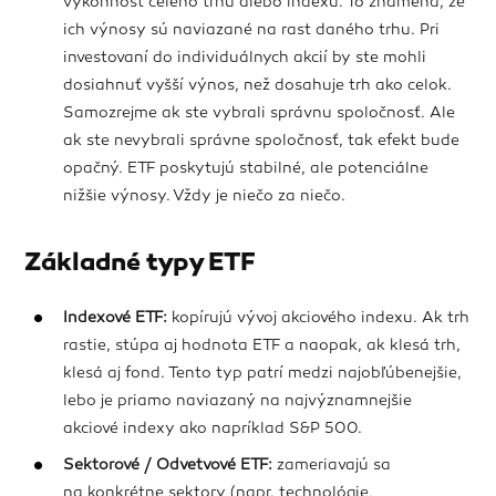
výkonnosť celého trhu alebo indexu. To znamená, že
ich výnosy sú naviazané na rast daného trhu. Pri
investovaní do individuálnych akcií by ste mohli
dosiahnuť vyšší výnos, než dosahuje trh ako celok.
Samozrejme ak ste vybrali správnu spoločnosť. Ale
ak ste nevybrali správne spoločnosť, tak efekt bude
opačný. ETF poskytujú stabilné, ale potenciálne
nižšie výnosy. Vždy je niečo za niečo.
Základné typy ETF
Indexové ETF:
kopírujú vývoj akciového indexu. Ak trh
rastie, stúpa aj hodnota ETF a naopak, ak klesá trh,
klesá aj fond. Tento typ patrí medzi najobľúbenejšie,
lebo je priamo naviazaný na najvýznamnejšie
akciové indexy ako napríklad S&P 500.
Sektorové / Odvetvové ETF:
zameriavajú sa
na konkrétne sektory (napr. technológie,