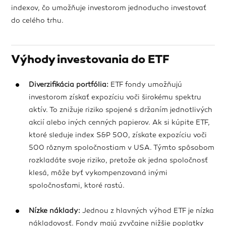
indexov, čo umožňuje investorom jednoducho investovať
do celého trhu.
Výhody investovania do ETF
Diverzifikácia portfólia:
ETF fondy umožňujú
investorom získať expozíciu voči širokému spektru
aktív. To znižuje riziko spojené s držaním jednotlivých
akcií alebo iných cenných papierov. Ak si kúpite ETF,
ktoré sleduje index S&P 500, získate expozíciu voči
500 rôznym spoločnostiam v USA. Týmto spôsobom
rozkladáte svoje riziko, pretože ak jedna spoločnosť
klesá, môže byť vykompenzovaná inými
spoločnosťami, ktoré rastú.
Nízke náklady:
Jednou z hlavných výhod ETF je nízka
nákladovosť. Fondy majú zvyčajne nižšie poplatky