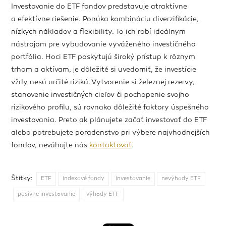
Investovanie do ETF fondov predstavuje atraktívne
a efektívne riešenie. Ponúka kombináciu diverzifikácie,
nízkych nákladov a flexibility. To ich robí ideálnym
nástrojom pre vybudovanie vyváženého investičného
portfólia. Hoci ETF poskytujú široký prístup k rôznym
trhom a aktívam, je dôležité si uvedomiť, že investície
vždy nesú určité riziká. Vytvorenie si železnej rezervy,
stanovenie investičných cieľov či pochopenie svojho
rizikového profilu, sú rovnako dôležité faktory úspešného
investovania. Preto ak plánujete začať investovať do ETF
alebo potrebujete poradenstvo pri výbere najvhodnejších
fondov, neváhajte nás
kontaktovať
.
Štítky:
ETF
indexové fondy
investovanie
nevýhody ETF
pasívne investovanie
výhody ETF