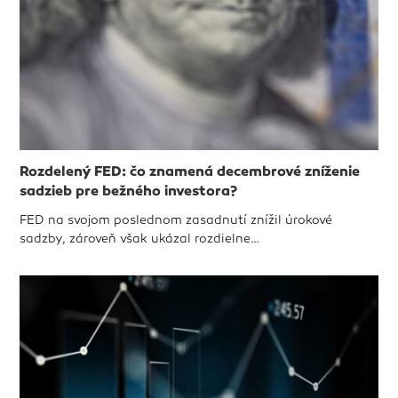
Rozdelený FED: čo znamená decembrové zníženie
sadzieb pre bežného investora?
FED na svojom poslednom zasadnutí znížil úrokové
sadzby, zároveň však ukázal rozdielne…