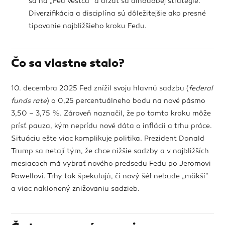
sa na „Fed veštca“ a držať sa dlhodobej stratégie.
Diverzifikácia a disciplína sú dôležitejšie ako presné
tipovanie najbližšieho kroku Fedu.
Čo sa vlastne stalo?
10. decembra 2025 Fed znížil svoju hlavnú sadzbu (
federal
funds rate
) o 0,25 percentuálneho bodu na nové pásmo
3,50 – 3,75 %. Zároveň naznačil, že po tomto kroku môže
prísť pauza, kým neprídu nové dáta o inflácii a trhu práce.
Situáciu ešte viac komplikuje politika. Prezident Donald
Trump sa netají tým, že chce nižšie sadzby a v najbližších
mesiacoch má vybrať nového predsedu Fedu po Jeromovi
Powellovi. Trhy tak špekulujú, či nový šéf nebude „mäkší“
a viac naklonený znižovaniu sadzieb.