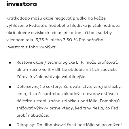
investora
Krátkodobo môžu akcie reagovať prudko na každé
vyhlásenie Fedu. Z dlhodobého hľadiska je však hodnota
akcií hlavne o ziskoch firiem, nie o tom, či boli sadzby
v jednom roku 3,75 % alebo 3,50 %.Pre bežného
investora z toho vyplýva:
Rastové akcie / technologické ETF: môžu profitovať,
ak trh začne veriť v dlhšie obdobie nižších sadzieb.
Zároveň však ostávajú volatilnejšie.
Defenzívnejšie sektory: Zdravotníctvo, verejné služby,
energetika či spotreba základných tovarov ostávajú
dôležitou stabilizačnou zložkou portfólia. Pomáhajú
znižovať výkyvy práve vtedy, keď trhy riešia, čo Fed
urobí nabudúce.
Dlhopisy: Do dlhopisovej časti portfólia sa po znížení