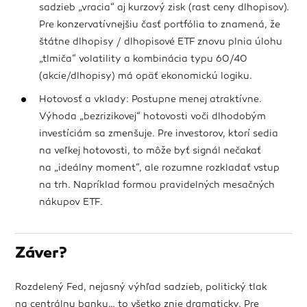
sadzieb „vracia“ aj kurzový zisk (rast ceny dlhopisov).
Pre konzervatívnejšiu časť portfólia to znamená, že
štátne dlhopisy / dlhopisové ETF znovu plnia úlohu
„tlmiča“ volatility a kombinácia typu 60/40
(akcie/dlhopisy) má opäť ekonomickú logiku.
Hotovosť a vklady: Postupne menej atraktívne.
Výhoda „bezrizikovej“ hotovosti voči dlhodobým
investíciám sa zmenšuje. Pre investorov, ktorí sedia
na veľkej hotovosti, to môže byť signál nečakať
na „ideálny moment“, ale rozumne rozkladať vstup
na trh. Napríklad formou pravidelných mesačných
nákupov ETF.
Záver?
Rozdelený Fed, nejasný výhľad sadzieb, politický tlak
na centrálnu banku… to všetko znie dramaticky. Pre