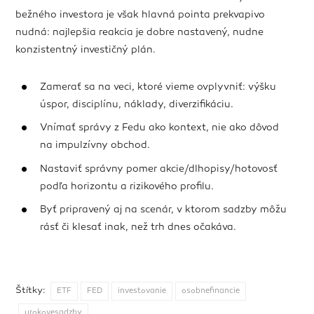
bežného investora je však hlavná pointa prekvapivo
nudná: najlepšia reakcia je dobre nastavený, nudne
konzistentný investičný plán.
Zamerať sa na veci, ktoré vieme ovplyvniť: výšku
úspor, disciplínu, náklady, diverzifikáciu.
Vnímať správy z Fedu ako kontext, nie ako dôvod
na impulzívny obchod.
Nastaviť správny pomer akcie/dlhopisy/hotovosť
podľa horizontu a rizikového profilu.
Byť pripravený aj na scenár, v ktorom sadzby môžu
rásť či klesať inak, než trh dnes očakáva.
Štítky:
ETF
FED
investovanie
osobnefinancie
urokovesadzby