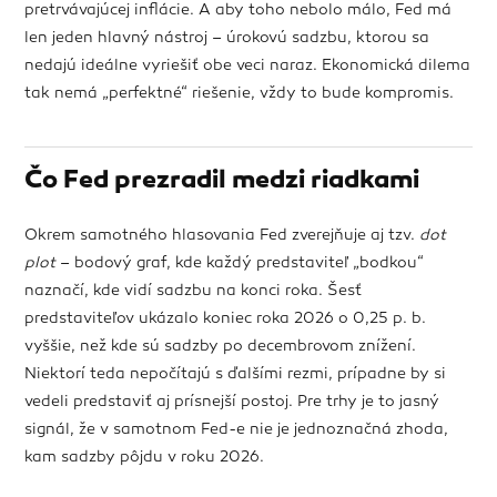
pretrvávajúcej inflácie. A aby toho nebolo málo, Fed má
len jeden hlavný nástroj – úrokovú sadzbu, ktorou sa
nedajú ideálne vyriešiť obe veci naraz. Ekonomická dilema
tak nemá „perfektné“ riešenie, vždy to bude kompromis.
Čo Fed prezradil medzi riadkami
Okrem samotného hlasovania Fed zverejňuje aj tzv.
dot
plot
– bodový graf, kde každý predstaviteľ „bodkou“
naznačí, kde vidí sadzbu na konci roka. Šesť
predstaviteľov ukázalo koniec roka 2026 o 0,25 p. b.
vyššie, než kde sú sadzby po decembrovom znížení.
Niektorí teda nepočítajú s ďalšími rezmi, prípadne by si
vedeli predstaviť aj prísnejší postoj. Pre trhy je to jasný
signál, že v samotnom Fed-e nie je jednoznačná zhoda,
kam sadzby pôjdu v roku 2026.