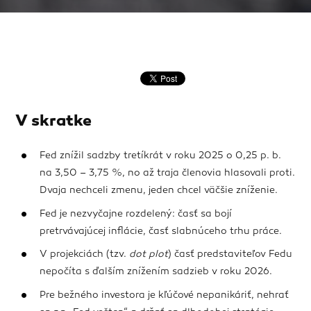
V skratke
Fed znížil sadzby tretíkrát v roku 2025 o 0,25 p. b.
na 3,50 – 3,75 %, no až traja členovia hlasovali proti.
Dvaja nechceli zmenu, jeden chcel väčšie zníženie.
Fed je nezvyčajne rozdelený: časť sa bojí
pretrvávajúcej inflácie, časť slabnúceho trhu práce.
V projekciách (tzv.
dot plot
) časť predstaviteľov Fedu
nepočíta s ďalším znížením sadzieb v roku 2026.
Pre bežného investora je kľúčové nepanikáriť, nehrať