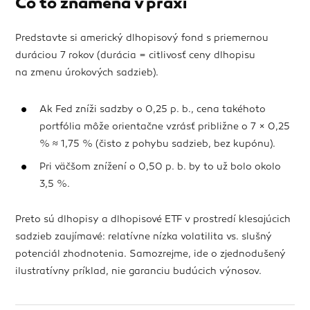
Čo to znamená v praxi
Predstavte si americký dlhopisový fond s priemernou
duráciou 7 rokov (durácia = citlivosť ceny dlhopisu
na zmenu úrokových sadzieb).
Ak Fed zníži sadzby o 0,25 p. b., cena takéhoto
portfólia môže orientačne vzrásť približne o 7 × 0,25
% ≈ 1,75 % (čisto z pohybu sadzieb, bez kupónu).
Pri väčšom znížení o 0,50 p. b. by to už bolo okolo
3,5 %.
Preto sú dlhopisy a dlhopisové ETF v prostredí klesajúcich
sadzieb zaujímavé: relatívne nízka volatilita vs. slušný
potenciál zhodnotenia. Samozrejme, ide o zjednodušený
ilustratívny príklad, nie garanciu budúcich výnosov.