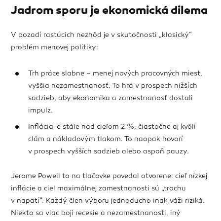
Jadrom sporu je ekonomická dilema
V pozadí rastúcich nezhôd je v skutočnosti „klasický“
problém menovej politiky:
Trh práce slabne – menej nových pracovných miest,
vyššia nezamestnanosť. To hrá v prospech nižších
sadzieb, aby ekonomika a zamestnanosť dostali
impulz.
Inflácia je stále nad cieľom 2 %, čiastočne aj kvôli
clám a nákladovým tlakom. To naopak hovorí
v prospech vyšších sadzieb alebo aspoň pauzy.
Jerome Powell to na tlačovke povedal otvorene: cieľ nízkej
inflácie a cieľ maximálnej zamestnanosti sú „trochu
v napätí“. Každý člen výboru jednoducho inak váži riziká.
Niekto sa viac bojí recesie a nezamestnanosti, iný