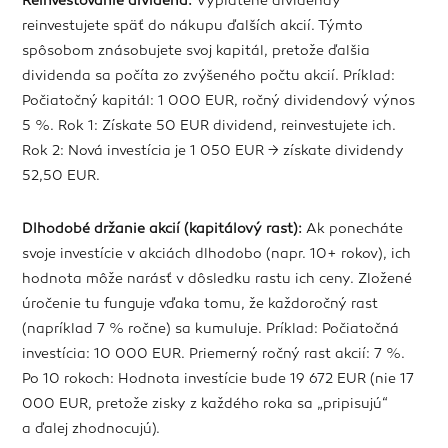
Reinvestovanie dividend:
Vyplatené dividendy
reinvestujete späť do nákupu ďalších akcií. Týmto
spôsobom znásobujete svoj kapitál, pretože ďalšia
dividenda sa počíta zo zvýšeného počtu akcií. Príklad:
Počiatočný kapitál: 1 000 EUR, ročný dividendový výnos
5 %. Rok 1: Získate 50 EUR dividend, reinvestujete ich.
Rok 2: Nová investícia je 1 050 EUR → získate dividendy
52,50 EUR.
Dlhodobé držanie akcií (kapitálový rast):
Ak ponecháte
svoje investície v akciách dlhodobo (napr. 10+ rokov), ich
hodnota môže narásť v dôsledku rastu ich ceny. Zložené
úročenie tu funguje vďaka tomu, že každoročný rast
(napríklad 7 % ročne) sa kumuluje. Príklad: Počiatočná
investícia: 10 000 EUR. Priemerný ročný rast akcií: 7 %.
Po 10 rokoch: Hodnota investície bude 19 672 EUR (nie 17
000 EUR, pretože zisky z každého roka sa „pripisujú“
a ďalej zhodnocujú).