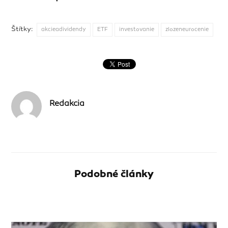
Štítky:
akcieadividendy
ETF
investovanie
zlozeneurocenie
Redakcia
Podobné články