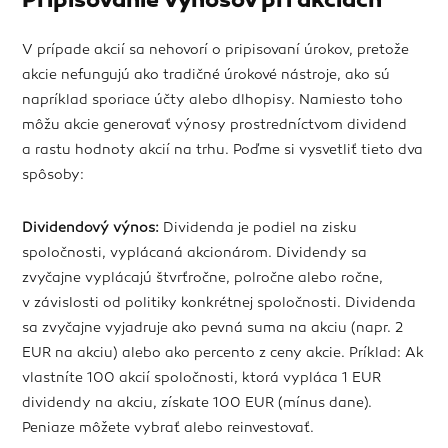
Pripisovanie výnosov pri akciách
V prípade akcií sa nehovorí o pripisovaní úrokov, pretože
akcie nefungujú ako tradičné úrokové nástroje, ako sú
napríklad sporiace účty alebo dlhopisy. Namiesto toho
môžu akcie generovať výnosy prostredníctvom dividend
a rastu hodnoty akcií na trhu. Poďme si vysvetliť tieto dva
spôsoby:
Dividendový výnos:
Dividenda je podiel na zisku
spoločnosti, vyplácaná akcionárom. Dividendy sa
zvyčajne vyplácajú štvrťročne, polročne alebo ročne,
v závislosti od politiky konkrétnej spoločnosti. Dividenda
sa zvyčajne vyjadruje ako pevná suma na akciu (napr. 2
EUR na akciu) alebo ako percento z ceny akcie. Príklad: Ak
vlastníte 100 akcií spoločnosti, ktorá vypláca 1 EUR
dividendy na akciu, získate 100 EUR (mínus dane).
Peniaze môžete vybrať alebo reinvestovať.