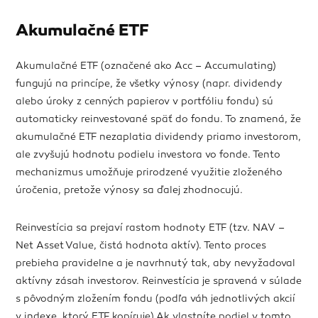
Akumulačné ETF
Akumulačné ETF (označené ako Acc – Accumulating)
fungujú na princípe, že všetky výnosy (napr. dividendy
alebo úroky z cenných papierov v portfóliu fondu) sú
automaticky reinvestované späť do fondu. To znamená, že
akumulačné ETF nezaplatia dividendy priamo investorom,
ale zvyšujú hodnotu podielu investora vo fonde. Tento
mechanizmus umožňuje prirodzené využitie zloženého
úročenia, pretože výnosy sa ďalej zhodnocujú.
Reinvestícia sa prejaví rastom hodnoty ETF (tzv. NAV –
Net Asset Value, čistá hodnota aktív). Tento proces
prebieha pravidelne a je navrhnutý tak, aby nevyžadoval
aktívny zásah investorov. Reinvestícia je spravená v súlade
s pôvodným zložením fondu (podľa váh jednotlivých akcií
v indexe, ktorý ETF kopíruje).Ak vlastníte podiel v tomto