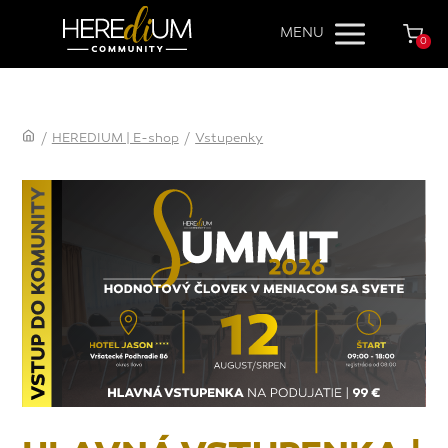
MENU
0
/
HEREDIUM | E-shop
/
Vstupenky