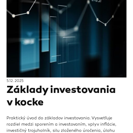
5.12. 2025
Základy investovania
v kocke
Praktický úvod do základov investovania. Vysvetľuje
rozdiel medzi sporením a investovaním, vplyv inflácie,
investičný trojuholník, silu zloženého úročenia, úlohu