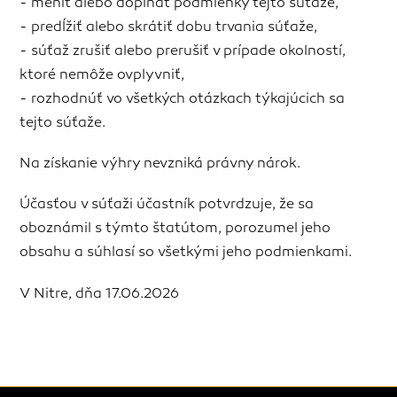
- meniť alebo dopĺňať podmienky tejto súťaže,
- predĺžiť alebo skrátiť dobu trvania súťaže,
- súťaž zrušiť alebo prerušiť v prípade okolností,
ktoré nemôže ovplyvniť,
- rozhodnúť vo všetkých otázkach týkajúcich sa
tejto súťaže.
Na získanie výhry nevzniká právny nárok.
Účasťou v súťaži účastník potvrdzuje, že sa
oboznámil s týmto štatútom, porozumel jeho
obsahu a súhlasí so všetkými jeho podmienkami.
V Nitre, dňa 17.06.2026