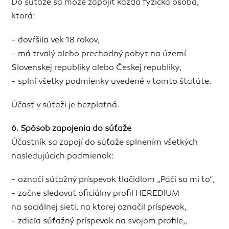
Do súťaže sa môže zapojiť každá fyzická osoba,
ktorá:
- dovŕšila vek 18 rokov,
- má trvalý alebo prechodný pobyt na území
Slovenskej republiky alebo Českej republiky,
- splní všetky podmienky uvedené v tomto štatúte.
Účasť v súťaži je bezplatná.
6. Spôsob zapojenia do súťaže
Účastník sa zapojí do súťaže splnením všetkých
nasledujúcich podmienok:
- označí súťažný príspevok tlačidlom „Páči sa mi to“,
- začne sledovať oficiálny profil HEREDIUM
na sociálnej sieti, na ktorej označil príspevok,
- zdieľa súťažný príspevok na svojom profile,,