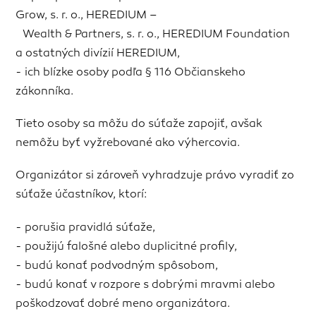
Grow, s. r. o., HEREDIUM –
Wealth & Partners, s. r. o., HEREDIUM Foundation
a ostatných divízií HEREDIUM,
- ich blízke osoby podľa § 116 Občianskeho
zákonníka.
Tieto osoby sa môžu do súťaže zapojiť, avšak
nemôžu byť vyžrebované ako výhercovia.
Organizátor si zároveň vyhradzuje právo vyradiť zo
súťaže účastníkov, ktorí:
- porušia pravidlá súťaže,
- použijú falošné alebo duplicitné profily,
- budú konať podvodným spôsobom,
- budú konať v rozpore s dobrými mravmi alebo
poškodzovať dobré meno organizátora.