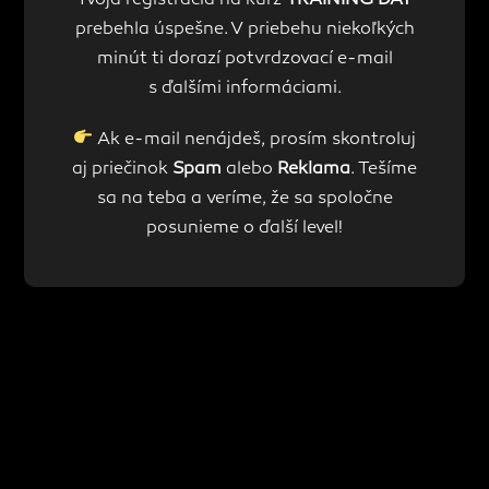
Tvoja registrácia na kurz
TRAINING DAY
prebehla úspešne. V priebehu niekoľkých
minút ti dorazí potvrdzovací e-mail
s ďalšími informáciami.
Ak e-mail nenájdeš, prosím skontroluj
aj priečinok
Spam
alebo
Reklama
. Tešíme
sa na teba a veríme, že sa spoločne
posunieme o ďalší level!